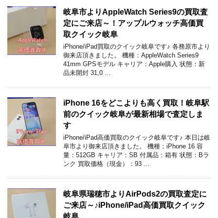
岐阜市よりAppleWatch Series9の買取査
定にご来店～！アップルウォッチ高価買
取クイック岐阜
iPhone/iPad買取のクイック岐阜です♪ 各務原市より
御来店頂きました。 機種：AppleWatch Series9
41mm GPSモデル キャリア：Apple購入 状態：新
品未開封 31,0 …
iPhone 16をどこよりも高く買取！岐阜駅
前のクイック岐阜が最新相場で査定しま
す
iPhone/iPad高価買取のクイック岐阜です♪ 本日は岐
阜市より御来店頂きました。 機種：iPhone 16 容
量：512GB キャリア：SB 付属品：箱有 状態：Bラ
ンク 買取価格（現金）：93 …
岐阜県瑞穂市よりAirPods2の買取査定に
ご来店～♪iPhone/iPad高価買取クイック
岐阜