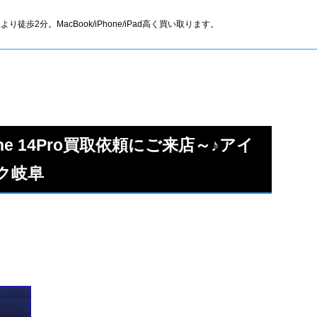
より徒歩2分。MacBook/iPhone/iPad高く買い取ります。
ne 14Pro買取依頼にご来店～♪アイ
ク岐阜