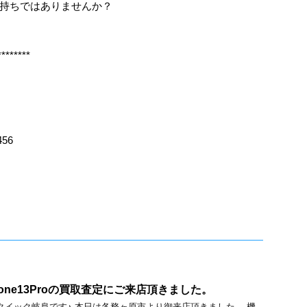
持ちではありませんか？
********
456
one13Proの買取査定にご来店頂きました。
価買取のクイック岐阜です♪ 本日は各務ヶ原市より御来店頂きました。 機