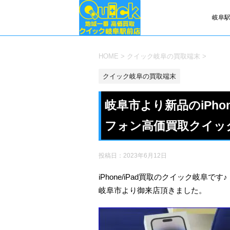
岐阜駅
HOME
>
クイック岐阜の買取端末
>
クイック岐阜の買取端末
岐阜市より新品のiPho
フォン高価買取クイッ
投稿日：
2023年6月12日
iPhone/iPad買取のクイック岐阜です♪
岐阜市より御来店頂きました。