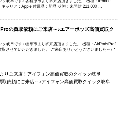
のクイック岐阜です♪ 各務原市より御来店頂きました。 機種：iPhone
GB キャリア：Apple 付属品：新品 状態：未開封 211,000 …
dsProの買取依頼にご来店～♪エアーポッズ高価買取ク
クイック岐阜です♪ 岐阜市より御来店頂きました。 機種：AirPodsPro2
円で買取させていただきました。 ご来店ありがとうございました～♪ *
岐阜市よりご来店！アイフォン高価買取のクイック岐阜
ir5買取依頼にご来店～♪アイフォン高価買取クイック岐阜