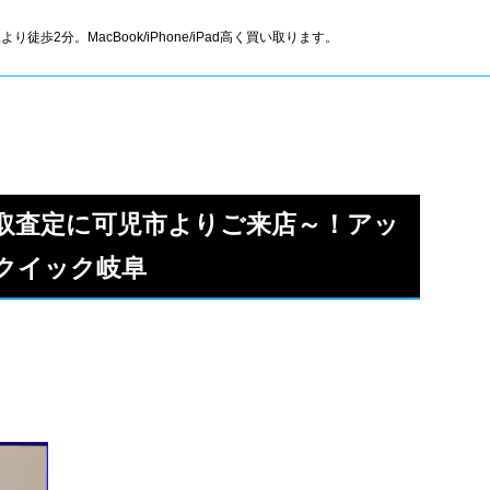
より徒歩2分。MacBook/iPhone/iPad高く買い取ります。
E2の買取査定に可児市よりご来店～！アッ
クイック岐阜