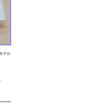
arモデル
た。
********