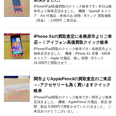
iPhone/iPad高価買取のクイック岐阜です♪ 本日は岐
阜市より御来店頂きました。 機種：Xperia8 キャリ
ア：AU 付属品：本体のみ 状態：Bランク 買取価格
（現金）：3,000円 ご来店あ …
iPhone Xsの買取査定に各務原市よりご来
店～！アイフォン高価買取クイック岐阜
iPhone/iPad買取のクイック岐阜です♪ 各務原市より
御来店頂きました。 機種：iPhone Xs 容量：64GB
キャリア：Apple 付属品：無し 状態：Bランク
24,000円で買取させて …
関市よりApplePencilの買取査定のご来店
～♪アクセサリーも高く買いますクイック
岐阜
iPhone/iPad買取のクイック岐阜です♪ 関市より御来
店頂きました。 機種：ApplePencil 付属品：新品 状
態：新品 8,000円で買取させていただきました。 ご
来店ありがとうございまし …