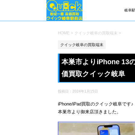
岐阜駅
HOME
>
クイック岐阜の買取端末
>
クイック岐阜の買取端末
本巣市よりiPhone 
価買取クイック岐阜
投稿日：
2024年1月15日
iPhone/iPad買取のクイック岐阜です♪
本巣市より御来店頂きました。