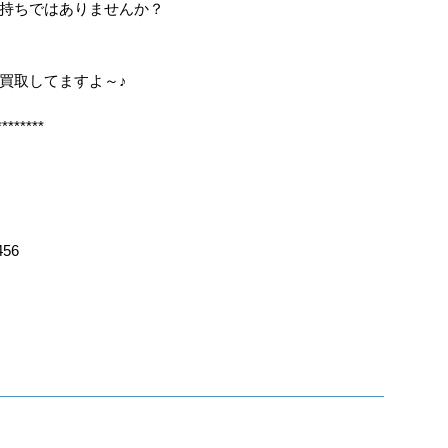
持ちではありませんか？
も買取してますよ～♪
********
456