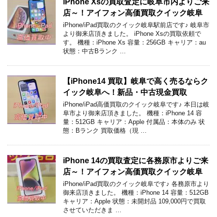
iPhone Xsの買取査定に岐阜市内よりご来
店～！アイフォン高価買取クイック岐阜
iPhone/iPad買取のクイック岐阜駅前店です♪ 岐阜市
より御来店頂きました。 iPhone Xsの買取依頼で
す。 機種：iPhone Xs 容量：256GB キャリア：au
状態：中古Bランク …
【iPhone14 買取】岐阜で高く売るならク
イック岐阜へ！新品・中古現金買取
iPhone/iPad高価買取のクイック岐阜です♪ 本日は岐
阜市より御来店頂きました。 機種：iPhone 14 容
量：512GB キャリア：Apple 付属品：本体のみ 状
態：Bランク 買取価格（現 …
iPhone 14の買取査定に各務原市よりご来
店～！アイフォン高価買取クイック岐阜
iPhone/iPad買取のクイック岐阜です♪ 各務原市より
御来店頂きました。 機種：iPhone 14 容量：512GB
キャリア：Apple 状態：未開封品 109,000円で買取
させていただきま …