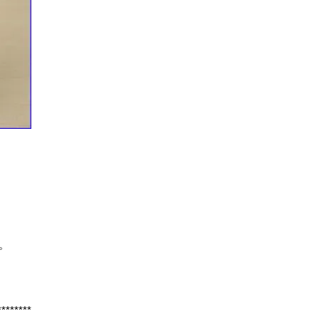
た。
********