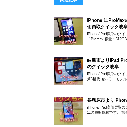
iPhone 11P
価買取クイック岐
iPhone/iPad買取
11ProMax 容量：51
岐阜市よりiPad 
のクイック岐阜
iPhone/iPad買取の
第3世代 セルラーモデル 
各務原市よりiPho
iPhone/iPad高価
11の買取依頼です。 機種：