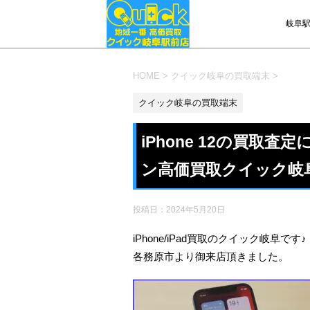
岐阜駅
HOME
>
クイック岐阜の買取端末
>
クイック岐阜の買取端末
iPhone 12の買取
ン高価買取クイック岐
投稿日：
2024年5月20日
iPhone/iPad買取のクイック岐阜です♪
各務原市より御来店頂きました。