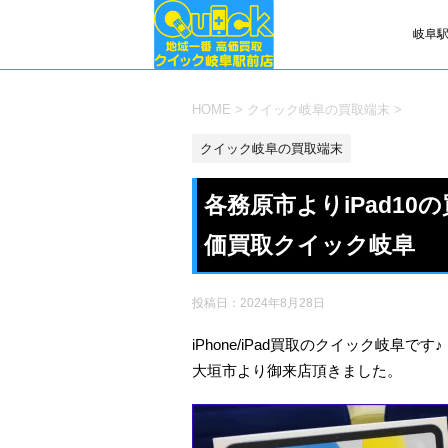
岐阜駅
HOME
>
クイック岐阜の買取端末
>
クイック岐阜の買取端末
各務原市よりiPad1
価買取クイック岐阜
投稿日：
2024年8月28日
iPhone/iPad買取のクイック岐阜です♪
大垣市より御来店頂きました。