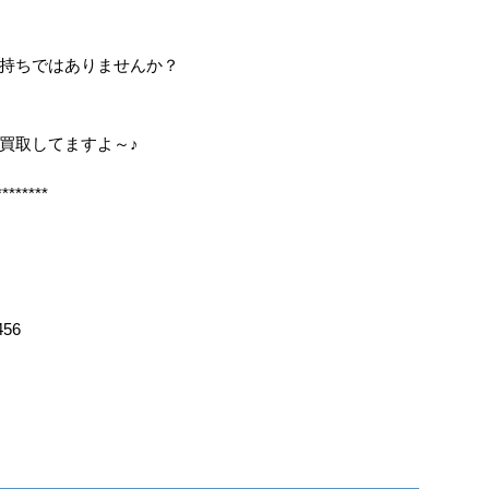
持ちではありませんか？
も買取してますよ～♪
********
456