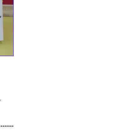
た。
********