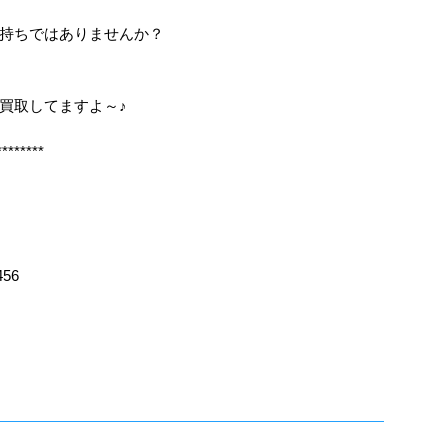
持ちではありませんか？
も買取してますよ～♪
********
456