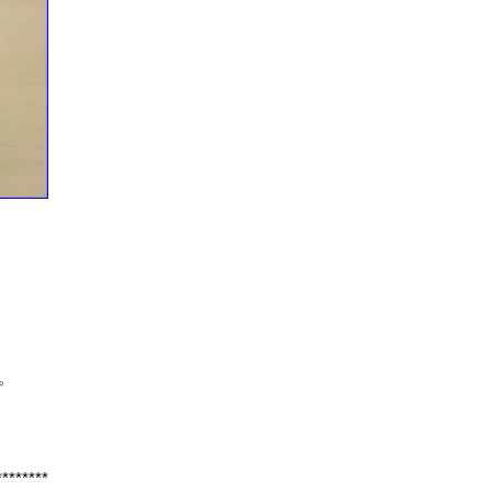
た。
********