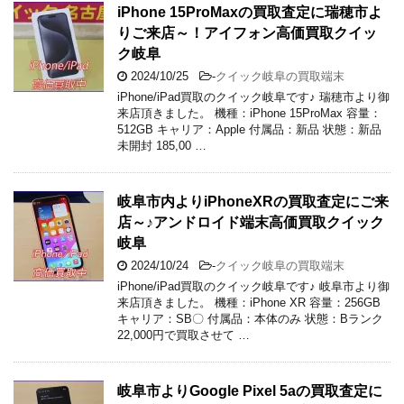
iPhone 15ProMaxの買取査定に瑞穂市よ
りご来店～！アイフォン高価買取クイッ
ク岐阜
2024/10/25
-
クイック岐阜の買取端末
iPhone/iPad買取のクイック岐阜です♪ 瑞穂市より御
来店頂きました。 機種：iPhone 15ProMax 容量：
512GB キャリア：Apple 付属品：新品 状態：新品
未開封 185,00 …
岐阜市内よりiPhoneXRの買取査定にご来
店～♪アンドロイド端末高価買取クイック
岐阜
2024/10/24
-
クイック岐阜の買取端末
iPhone/iPad買取のクイック岐阜です♪ 岐阜市より御
来店頂きました。 機種：iPhone XR 容量：256GB
キャリア：SB〇 付属品：本体のみ 状態：Bランク
22,000円で買取させて …
岐阜市よりGoogle Pixel 5aの買取査定に