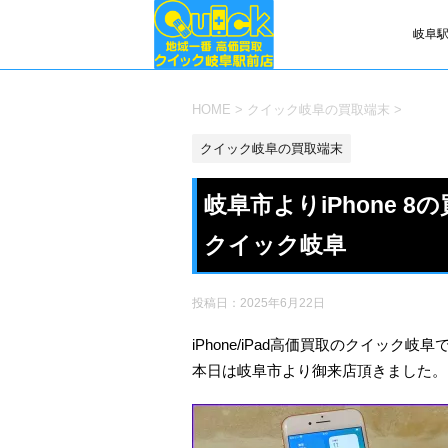
岐阜駅
HOME
>
クイック岐阜の買取端末
>
クイック岐阜の買取端末
岐阜市よりiPhone 8
クイック岐阜
投稿日：
2025年6月22日
iPhone/iPad高価買取のクイック岐阜
本日は岐阜市より御来店頂きました。