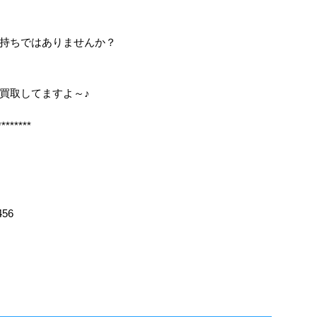
持ちではありませんか？
も買取してますよ～♪
********
456