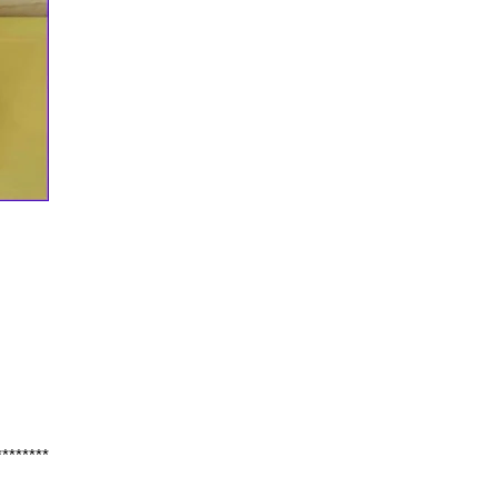
********