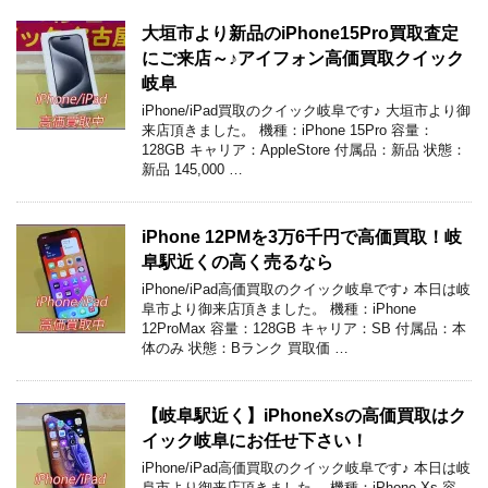
大垣市より新品のiPhone15Pro買取査定
にご来店～♪アイフォン高価買取クイック
岐阜
iPhone/iPad買取のクイック岐阜です♪ 大垣市より御
来店頂きました。 機種：iPhone 15Pro 容量：
128GB キャリア：AppleStore 付属品：新品 状態：
新品 145,000 …
iPhone 12PMを3万6千円で高価買取！岐
阜駅近くの高く売るなら
iPhone/iPad高価買取のクイック岐阜です♪ 本日は岐
阜市より御来店頂きました。 機種：iPhone
12ProMax 容量：128GB キャリア：SB 付属品：本
体のみ 状態：Bランク 買取価 …
【岐阜駅近く】iPhoneXsの高価買取はク
イック岐阜にお任せ下さい！
iPhone/iPad高価買取のクイック岐阜です♪ 本日は岐
阜市より御来店頂きました。 機種：iPhone Xs 容