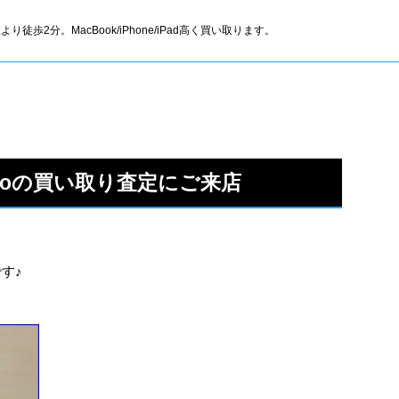
より徒歩2分。MacBook/iPhone/iPad高く買い取ります。
6Proの買い取り査定にご来店
です♪