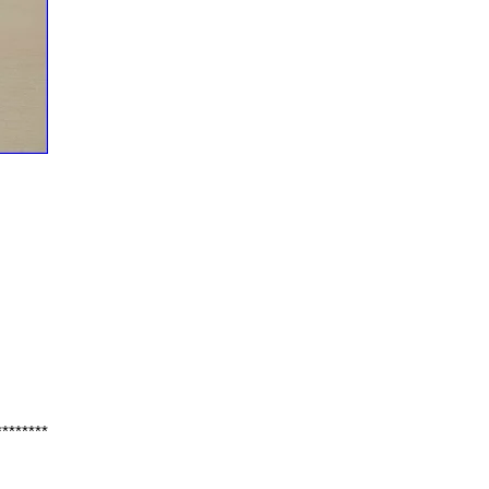
********