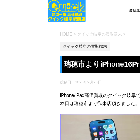
岐阜駅
HOME
>
クイック岐阜の買取端末
>
クイック岐阜の買取端末
瑞穂市よりiPhone1
投稿日：
2025年9月25日
iPhone/iPad高価買取のクイック岐阜
本日は瑞穂市より御来店頂きました。