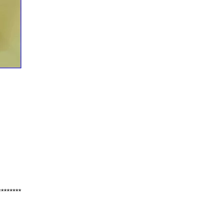
********