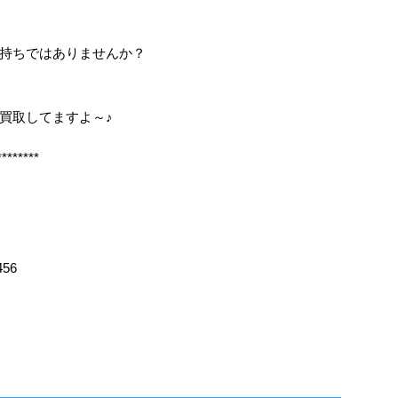
持ちではありませんか？
も買取してますよ～♪
********
456