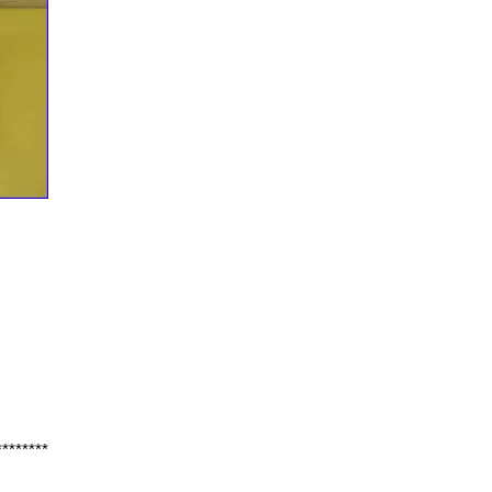
********