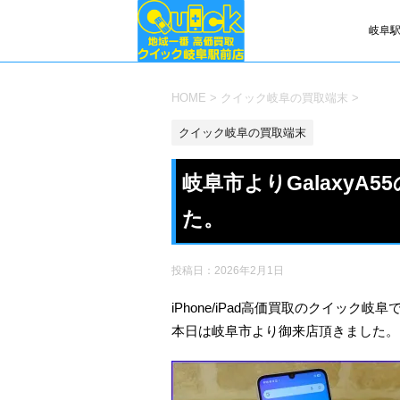
岐阜駅
HOME
>
クイック岐阜の買取端末
>
クイック岐阜の買取端末
岐阜市よりGalaxyA
た。
投稿日：
2026年2月1日
iPhone/iPad高価買取のクイック岐阜
本日は岐阜市より御来店頂きました。