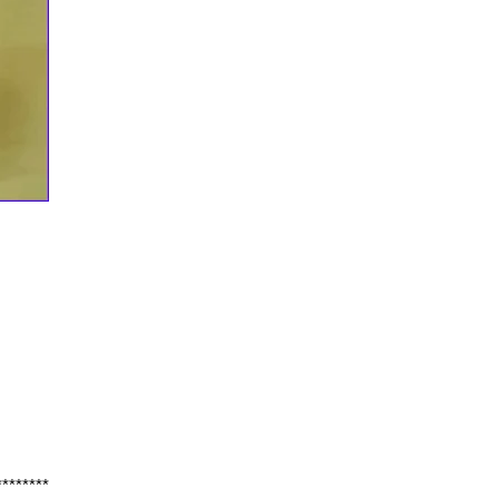
********