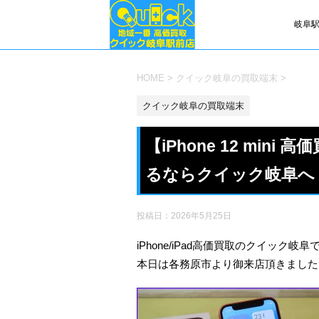
岐阜駅
HOME
>
クイック岐阜の買取端末
>
クイック岐阜の買取端末
【iPhone 12 mi
るならクイック岐阜へ
投稿日：
2026年5月25日
iPhone/iPad高価買取のクイック岐阜
本日は各務原市より御来店頂きました