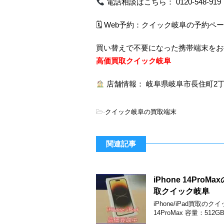
電話相談はこちら： 0120-548-919 ま
🗓 Web予約：
クイック岐阜の予約ペー
買い替えで不要になった携帯端末をお
高価買取クイック岐阜
店舗情報： 岐阜県岐阜市長住町2丁目9-
-
クイック岐阜の買取端末
関連記事
iPhone 14P
取クイック岐阜
iPhone/iPad買取
14ProMax 容量：512