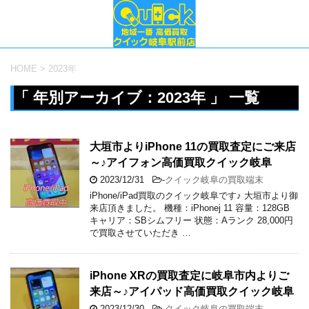
HOME
>
2023年
「 年別アーカイブ：2023年 」 一覧
大垣市よりiPhone 11の買取査定にご来店
～♪アイフォン高価買取クイック岐阜
2023/12/31
-
クイック岐阜の買取端末
iPhone/iPad買取のクイック岐阜です♪ 大垣市より御
来店頂きました。 機種：iPhonej 11 容量：128GB
キャリア：SBシムフリー 状態：Aランク 28,000円
で買取させていただき …
iPhone XRの買取査定に岐阜市内よりご
来店～♪アイパッド高価買取クイック岐阜
2023/12/30
-
クイック岐阜の買取端末